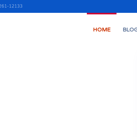
06261-12133
HOME
BLO