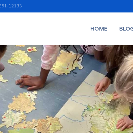
06261-12133
HOME
BLO