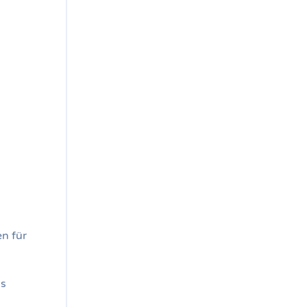
n für
ns